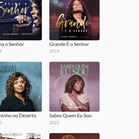
na o Senhor
Grande É o Senhor
9
2019
inho no Deserto
Sabes Quem Eu Sou
0
2021