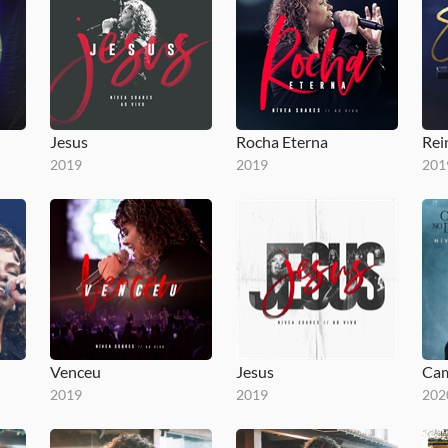
Jesus
Rocha Eterna
Rei
2019
2019
201
Venceu
Jesus
Cam
2019
2019
202