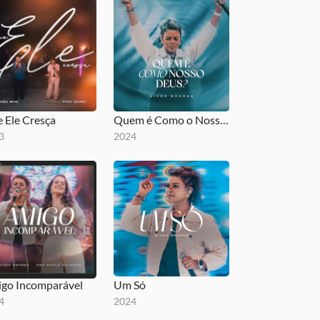
 Ele Cresça
Quem é Como o Nosso Deus
3
2024
go Incomparável
Um Só
4
2024