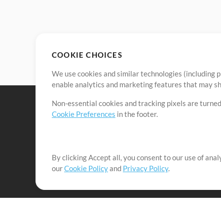
COOKIE CHOICES
We use cookies and similar technologies (including p
enable analytics and marketing features that may sha
Non-essential cookies and tracking pixels are turned
Cookie Preferences
in the footer.
By clicking Accept all, you consent to our use of ana
It's our mission to serve worship leaders globally by 
our
Cookie Policy
and
Privacy Policy
.
them to maximize their time toward what really matt