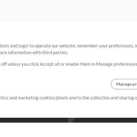
ixels and tags) to operate our website, remember your preferences, m
re information with third parties.
 off unless you click Accept all or enable them in Manage preferences
Manage pr
lytics and marketing cookies/pixels and to the collection and sharing
creating resources that allow
ers.