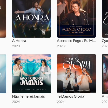
A Honra
Acende o Fogo / Eu Me Prostro
Que
2023
2023
202
Não Temerei Jamais
Te Damos Glória
Ami
2024
2024
202