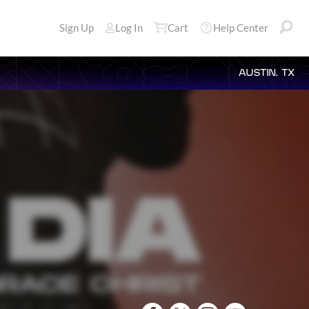
Sign Up
Log In
Cart
Help Center
AUSTIN, TX