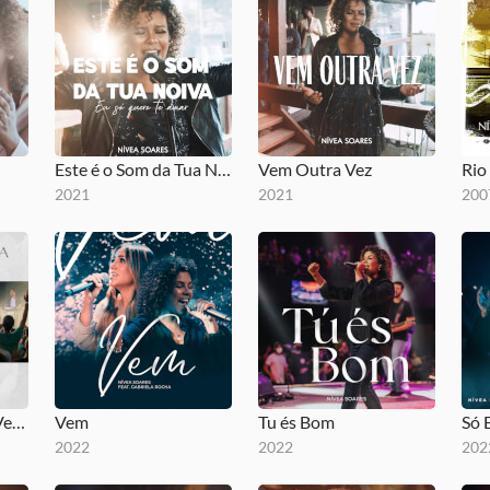
Este é o Som da Tua Noiva | Eu Só Quero Te Amar
Vem Outra Vez
Rio
2021
2021
200
Em Tua Presença - Versão Estendida
Vem
Tu és Bom
Só 
2022
2022
202