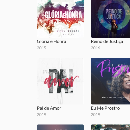
Glória e Honra
Reino de Justiça
2015
2016
Pai de Amor
Eu Me Prostro
2019
2019