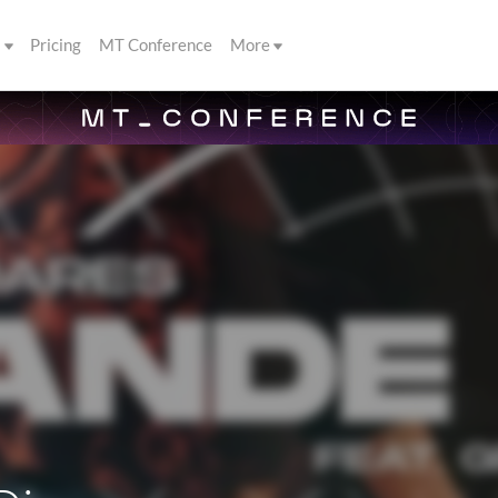
s
Pricing
MT Conference
More