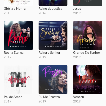
Glória e Honra
Reino de Justiça
Jesus
2015
2016
2019
Rocha Eterna
Reina o Senhor
Grande É o Senhor
2019
2019
2019
Pai de Amor
Eu Me Prostro
Venceu
2019
2019
2019