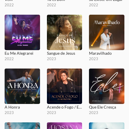
2022
2022
2022
Eu Me Alegrarei
Sangue de Jesus
Maravilhado
2022
2023
2023
A Honra
Acende o Fogo / Eu Me Prostro
Que Ele Cresça
2023
2023
2023