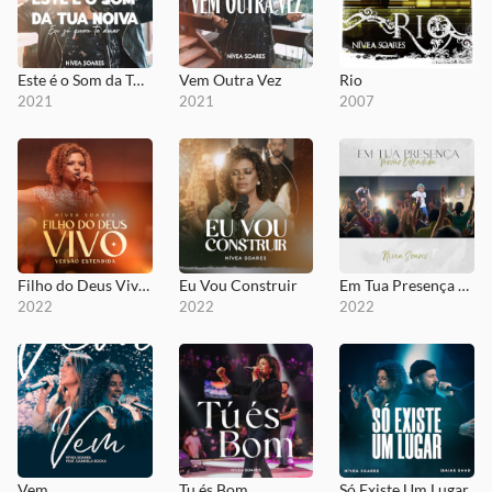
Este é o Som da Tua Noiva | Eu Só Quero Te Amar
Vem Outra Vez
Rio
2021
2021
2007
Filho do Deus Vivo - Versão Estendida
Eu Vou Construir
Em Tua Presença - Versão Estendida
2022
2022
2022
Vem
Tu és Bom
Só Existe Um Lugar