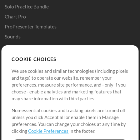
Solo Practice Bundle
Chart Pro
ProPresenter Templates
Sounds
Store
Account
COOKIE CHOICES
Buy Credits
Log In
We use cookies and similar technologies (including pixels
Free Content
Sign Up
and tags) to operate our website, remember your
Request a Song
View cart
preferences, measure site performance, and - only if you
choose - enable analytics and marketing features that
Extras
may share information with third parties.
Sessions
Non-essential cookies and tracking pixels are turned off
Submit your music
unless you click Accept all or enable them in Manage
preferences. You can change your choices at any time by
Playlists
clicking
Cookie Preferences
in the footer.
MT Conference