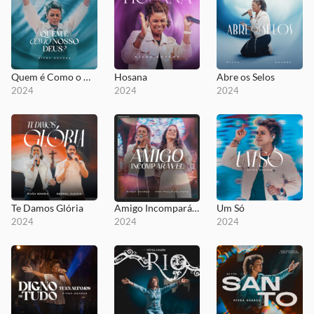
Quem é Como o Nosso Deus
Hosana
Abre os Selos
2024
2024
2024
Te Damos Glória
Amigo Incomparável
Um Só
2024
2024
2024