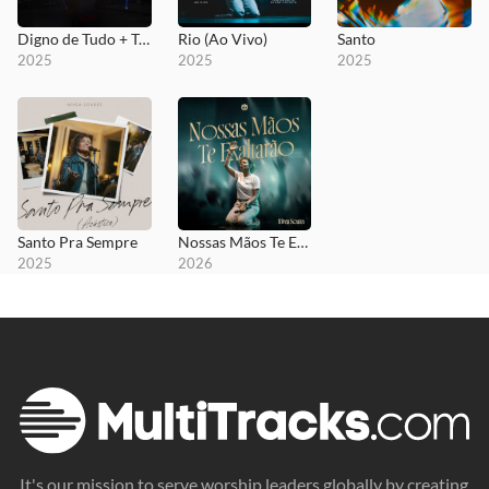
Digno de Tudo + Te Exaltamos
Rio (Ao Vivo)
Santo
2025
2025
2025
Santo Pra Sempre
Nossas Mãos Te Exaltarão
2025
2026
It's our mission to serve worship leaders globally by creating