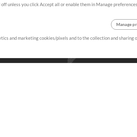
 off unless you click Accept all or enable them in Manage preferences
Manage pr
lytics and marketing cookies/pixels and to the collection and sharing
creating resources that allow
ers.
Store
Account
S
Buy Credits
Log In
Free Content
Sign Up
Request a Song
View cart
H