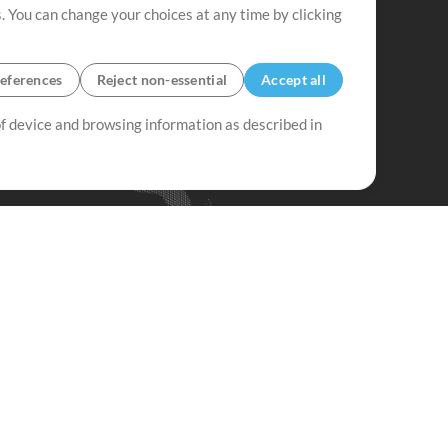
. You can change your choices at any time by clicking
eferences
Reject non-essential
Accept all
 of device and browsing information as described in
Up Mix
Minus Mix
Get Started
ubscribe to
the MultiTracks.com
Newsletter
Subscribe
ave a Problem?