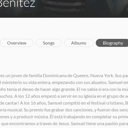
Benitez
Overview
Songs
Albums
Biography
l es un joven de familia Dominicana de Queens, Nueva York. Sus pad
el ministerio su vida entera, empezando con sus abuelos. Samuel e
 tenía el deseo de hacer algo grande. El no sabía si era con la mú
uchos. A los 12 años empezó a servir en su iglesia en el grupo de a
e cantar! A los 16 años, Samuel compitió en el festival cristiano,
toria musical. Su premio fue grabar dos canciones, y fueron dos senci
iones y a producir música. Él está trabajando en completar su pri
d que encontramos a traves de Jesus. Samuel tiene una pasión para