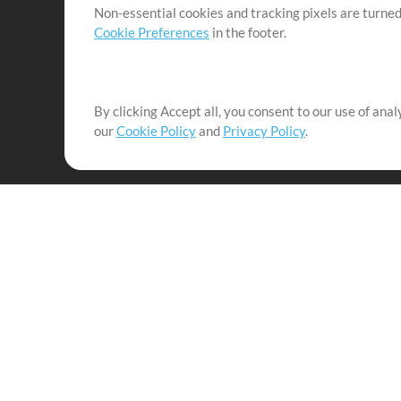
Non-essential cookies and tracking pixels are turned
Cookie Preferences
in the footer.
By clicking Accept all, you consent to our use of ana
It's our mission to serve worship leaders globally by 
our
Cookie Policy
and
Privacy Policy
.
them to maximize their time toward what really matt
Up Mix
Products
Resources
MultiTracks One
Songs
Live Bundle
Lead Worship Well
Rehearse Bundle
Training