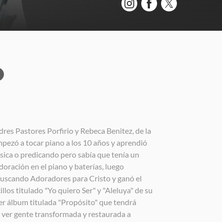
res Pastores Porfirio y Rebeca Benitez, de la
mpezó a tocar piano a los 10 años y aprendió
sica o predicando pero sabía que tenía un
doración en el piano y baterías, luego
 Buscando Adoradores para Cristo y ganó el
llos titulado "Yo quiero Ser" y "Aleluya" de su
mer álbum titulada "Propósito" que tendrá
 ver gente transformada y restaurada a