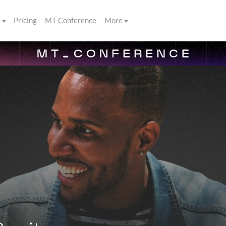
s
Pricing
MT Conference
More