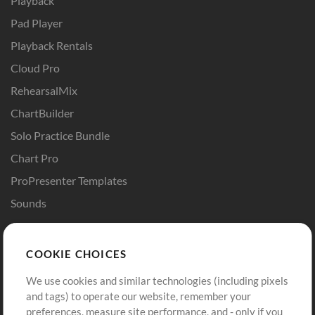
Playback
Pad Player
Playback Rentals
Cloud Pro
RehearsalMix
ChartBuilder
Solo Practice Bundle
Chart Pro
ProPresenter Templates
Sounds
Store
Account
COOKIE CHOICES
Buy Credits
Log In
We use cookies and similar technologies (including pixels
Free Content
Sign Up
and tags) to operate our website, remember your
Request a Song
View cart
preferences, measure site performance, and - only if you