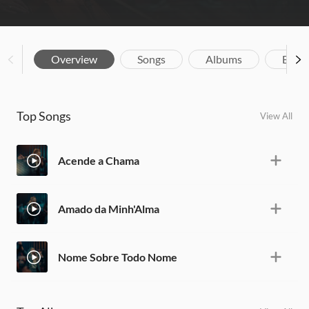
Overview
Songs
Albums
Biog
Top Songs
View All
Acende a Chama
Amado da Minh'Alma
Nome Sobre Todo Nome