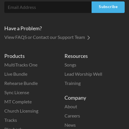
Subscribe
Have a Problem?
View FAQS or Contact our Support Team
Products
Resources
MultiTracks One
Songs
Live Bundle
Lead Worship Well
Rehearse Bundle
Training
Sync License
Company
MT Complete
About
Church Licensing
Careers
Tracks
News